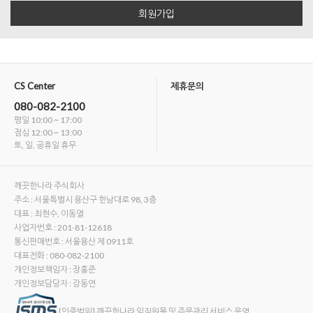
회원가입
CS Center
제휴문의
080-082-2100
평일 10:00 ~ 17:00
점심 12:00 ~ 13:00
토, 일, 공휴일 휴무
깨끗한나라 주식회사
주소 : 서울특별시 용산구 한남대로 98, 3층
대표 : 최현수, 이동열
사업자번호 : 201-81-12618
통신판매번호 : 서울용산 제 0911호
대표전화 : 080-082-2100
개인정보책임자 : 장홍준
개인정보담당자 : 강동연
[인증범위] 깨끗한나라 임직원몰 및 주문관리 서비스 운영