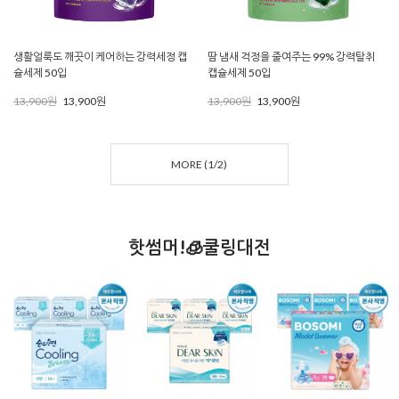
생활얼룩도 깨끗이 케어하는 강력세정 캡
땀 냄새 걱정을 줄여주는 99% 강력탈취
슐세제 50입
캡슐세제 50입
13,900원
13,900원
13,900원
13,900원
MORE (
1
/
2
)
핫썸머!🧊쿨링대전