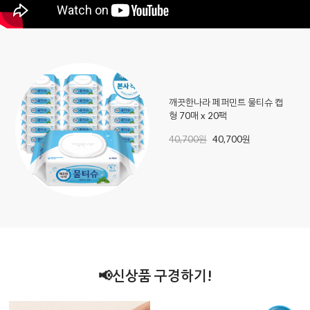
깨끗한나라 페퍼민트 물티슈 캡
형 70매 x 20팩
40,700원
40,700원
📢신상품 구경하기!