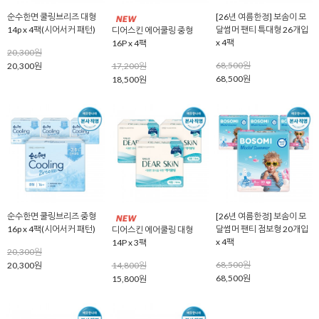
순수한면 쿨링브리즈 대형
[26년 여름한정] 보솜이 모
14p x 4팩(시어서커 패턴)
달썸머 팬티 특대형 26개입
디어스킨 에어쿨링 중형
x 4팩
16P x 4팩
20,300원
68,500원
20,300원
17,200원
68,500원
18,500원
순수한면 쿨링브리즈 중형
[26년 여름한정] 보솜이 모
16p x 4팩(시어서커 패턴)
달썸머 팬티 점보형 20개입
디어스킨 에어쿨링 대형
x 4팩
14P x 3팩
20,300원
68,500원
20,300원
14,800원
68,500원
15,800원