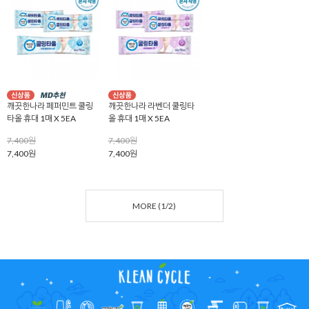
깨끗한나라 페퍼민트 쿨링
깨끗한나라 라벤더 쿨링타
타올 휴대 1매 X 5EA
올 휴대 1매 X 5EA
7,400원
7,400원
7,400원
7,400원
MORE (
1
/
2
)