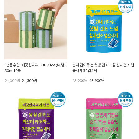
[선물추천] 깨끗한나라 THE BAM (더 뱀)
쉰내 잡아주는 햇빛 건조 느낌 실내건조 캡
30m 10롤
슐세제 50입 1팩
21,300원
21,300원
13,900원
13,900원