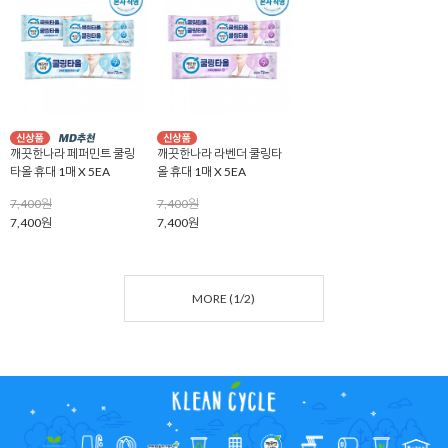
깨끗한나라 페퍼민트 쿨링
깨끗한나라 라벤더 쿨링타
타올 휴대 1매 X 5EA
올 휴대 1매 X 5EA
7,400원
7,400원
7,400원
7,400원
MORE (
1
/
2
)