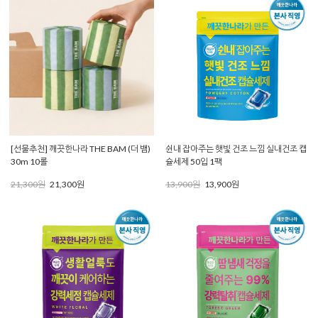
[선물추천] 깨끗한나라 THE BAM (더 뱀)
쉰내 잡아주는 햇빛 건조 느낌 실내건조 캡
30m 10롤
슐세제 50입 1팩
21,300원
21,300원
13,900원
13,900원