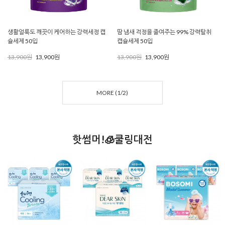
생활얼룩도 깨끗이 케어하는 강력세정 캡
땀 냄새 걱정을 줄여주는 99% 강력탈취
슐세제 50입
캡슐세제 50입
13,900원
13,900원
13,900원
13,900원
MORE (
1
/
2
)
핫썸머!🧊쿨링대전