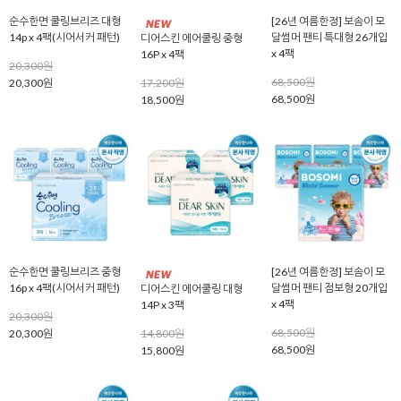
순수한면 쿨링브리즈 대형
[26년 여름한정] 보솜이 모
14p x 4팩(시어서커 패턴)
달썸머 팬티 특대형 26개입
디어스킨 에어쿨링 중형
x 4팩
16P x 4팩
20,300원
68,500원
20,300원
17,200원
68,500원
18,500원
순수한면 쿨링브리즈 중형
[26년 여름한정] 보솜이 모
16p x 4팩(시어서커 패턴)
달썸머 팬티 점보형 20개입
디어스킨 에어쿨링 대형
x 4팩
14P x 3팩
20,300원
68,500원
20,300원
14,800원
68,500원
15,800원