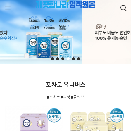
포차코 유니버스
#포차코 #피짱 #콜라보