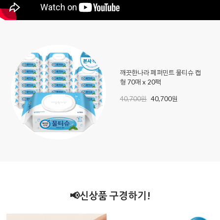
깨끗한나라 페퍼민트 물티슈 캡
형 70매 x 20팩
40,700원
40,700원
📢신상품 구경하기!