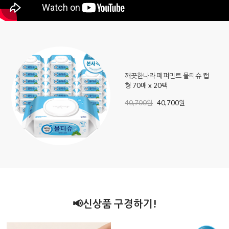
깨끗한나라 페퍼민트 물티슈 캡
형 70매 x 20팩
40,700원
40,700원
📢신상품 구경하기!