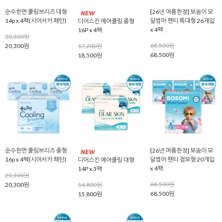
순수한면 쿨링브리즈 대형
[26년 여름한정] 보솜이 모
14p x 4팩(시어서커 패턴)
달썸머 팬티 특대형 26개입
디어스킨 에어쿨링 중형
x 4팩
16P x 4팩
20,300원
68,500원
20,300원
17,200원
68,500원
18,500원
순수한면 쿨링브리즈 중형
[26년 여름한정] 보솜이 모
16p x 4팩(시어서커 패턴)
달썸머 팬티 점보형 20개입
디어스킨 에어쿨링 대형
x 4팩
14P x 3팩
20,300원
68,500원
20,300원
14,800원
68,500원
15,800원