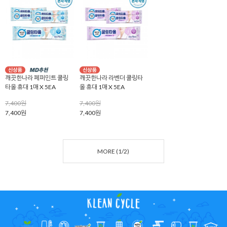
깨끗한나라 페퍼민트 쿨링
깨끗한나라 라벤더 쿨링타
타올 휴대 1매 X 5EA
올 휴대 1매 X 5EA
7,400원
7,400원
7,400원
7,400원
MORE (
1
/
2
)