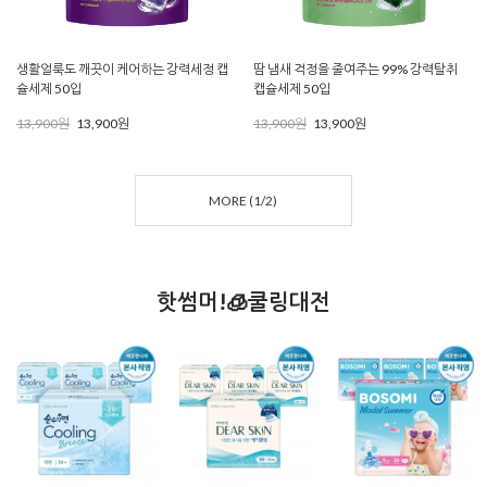
생활얼룩도 깨끗이 케어하는 강력세정 캡
땀 냄새 걱정을 줄여주는 99% 강력탈취
슐세제 50입
캡슐세제 50입
13,900원
13,900원
13,900원
13,900원
MORE (
1
/
2
)
핫썸머!🧊쿨링대전