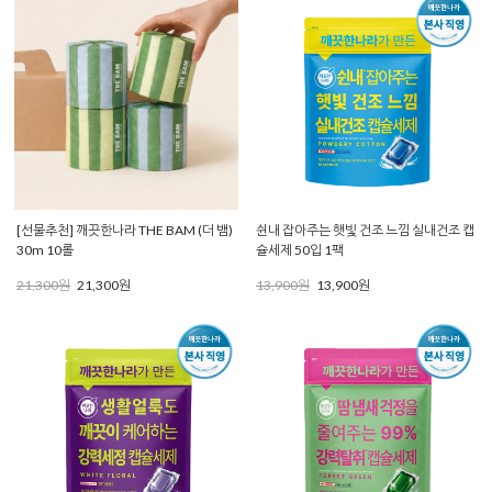
[선물추천] 깨끗한나라 THE BAM (더 뱀)
쉰내 잡아주는 햇빛 건조 느낌 실내건조 캡
30m 10롤
슐세제 50입 1팩
21,300원
21,300원
13,900원
13,900원